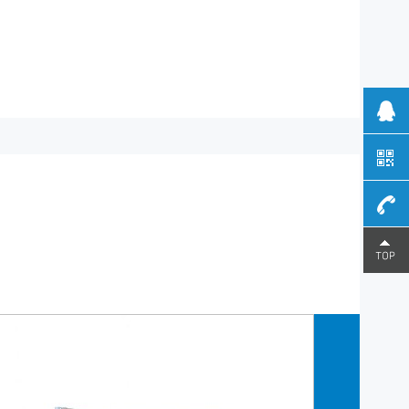
180-
0289-
5812