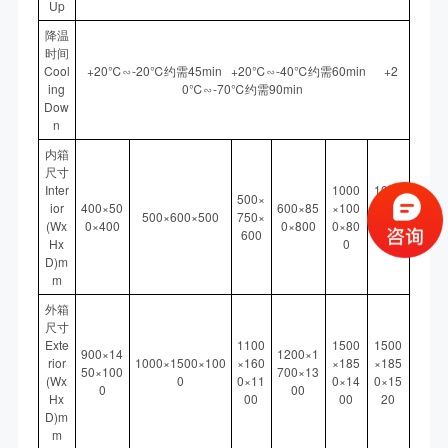
Up
降温
时间
Cool
+20℃∽-20℃约需45min +20℃∽-40℃约需60min +2
ing
0℃∽-70℃约需90min
Dow
n
内箱
尺寸
Inter
1000
1000
500×
ior
400×50
600×85
×100
×100
500×600×500
750×
(Wx
0×400
0×800
0×80
0×10
600
Hx
0
00
D)m
m
外箱
尺寸
Exte
1100
1500
1500
900×14
1200×1
rior
1000×1500×100
×160
×185
×185
50×100
700×13
(Wx
0
0×11
0×14
0×15
0
00
Hx
00
00
20
D)m
m