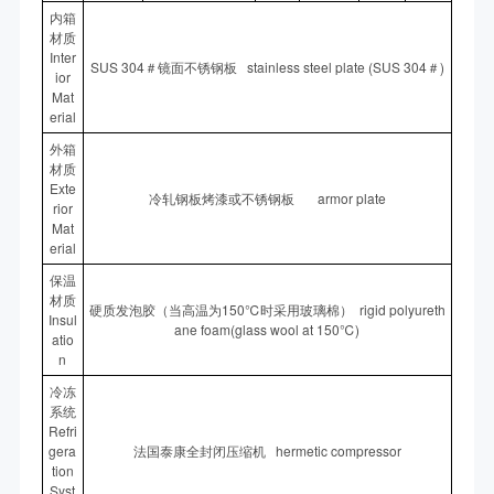
内箱
材质
Inter
SUS 304＃镜面不锈钢板 stainless steel plate (SUS 304＃)
ior
Mat
erial
外箱
材质
Exte
冷轧钢板烤漆或不锈钢板 armor plate
rior
Mat
erial
保温
材质
硬质发泡胶（当高温为150℃时采用玻璃棉） rigid polyureth
Insul
ane foam(glass wool at 150℃)
atio
n
冷冻
系统
Refri
gera
法国泰康全封闭压缩机 hermetic compressor
tion
Syst