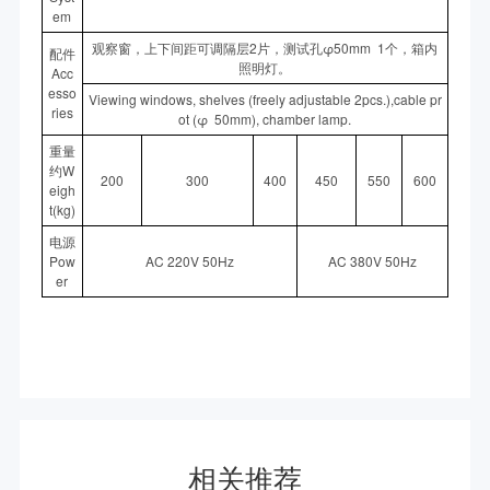
em
观察窗，上下间距可调隔层2片，测试孔φ50mm 1个，箱内
配件
照明灯。
Acc
esso
Viewing windows, shelves (freely adjustable 2pcs.),cable pr
ries
ot (φ 50mm), chamber lamp.
重量
约W
200
300
400
450
550
600
eigh
t(kg)
电源
Pow
AC 220V 50Hz
AC 380V 50Hz
er
相关推荐