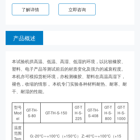
了解详情
立即咨询
产品概述
本试验机拱高温、低温、高湿、低湿的环境，以比较橡胶、
塑料、电子产品等测试前后的材质变化及强力的减衰程度。
本机亦可模拟货柜环境，亦检测橡胶、塑料在高温高湿下，
褪色，收缩的情形 。本机专门实验各种材料耐热、耐寒、耐
干、耐湿的性能。
型号
GT-T
GT-T
GT-T
GT-TH-
GT-TH-
Mod
GT-TH-S-150
H-S-
H-S-
H-S-
S-80
S-408
el
225
800
1000
温度
范围
G:-20℃∽+100℃（+150℃） Z:-40℃∽+100℃（+15
Tem