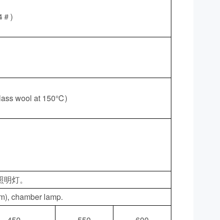
4＃)
 wool at 150℃)
照明灯。
mm), chamber lamp.
450
550
600