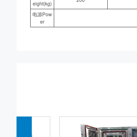
eight(kg)
电源Pow
er