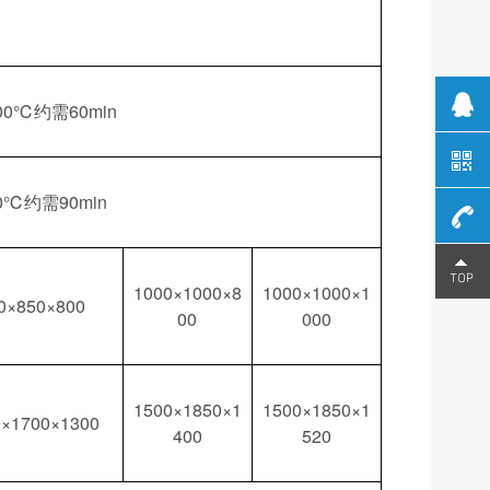
00℃约需60min
0℃约需90min
180-
1000×1000×8
1000×1000×1
0×850×800
00
000
0289-
5812
1500×1850×1
1500×1850×1
0×1700×1300
400
520