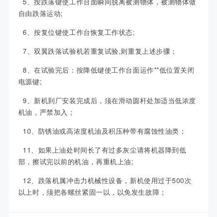
5、按跌落键使工作台面瞬间脱离被测物体，被测物体做
自由跌落运动;
6、按复位键使工作台恢复工作状态;
7、双翼跌落试验机若重复试验,则重复上述步骤；
8、在试验完后：按降低键使工作台面运作**低位置关闭
电源键;
9、新机到厂安装完成后，须在滑动圆杆处加适当低浓度
机油，严禁加入；
10、防锈油或高浓度机油及积压种带有腐蚀性油类；
11、如果上油处时间长了有过多灰尘请将机器降到低
部，擦试完以前的机油，再重机上油;
12、跌落机属冲击力机械性设备，新机使用过于500次
以上时，须把各螺丝紧固一以，以免发生故障；