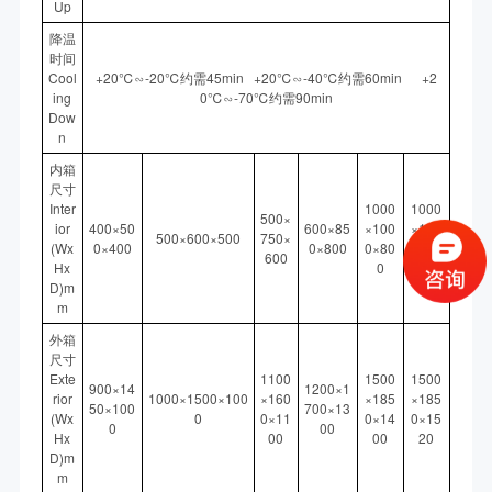
Up
降温
时间
Cool
+20℃∽-20℃约需45min +20℃∽-40℃约需60min +2
ing
0℃∽-70℃约需90min
Dow
n
内箱
尺寸
Inter
1000
1000
500×
ior
400×50
600×85
×100
×100
500×600×500
750×
(Wx
0×400
0×800
0×80
0×10
600
Hx
0
00
D)m
m
外箱
尺寸
Exte
1100
1500
1500
900×14
1200×1
rior
1000×1500×100
×160
×185
×185
50×100
700×13
(Wx
0
0×11
0×14
0×15
0
00
Hx
00
00
20
D)m
m