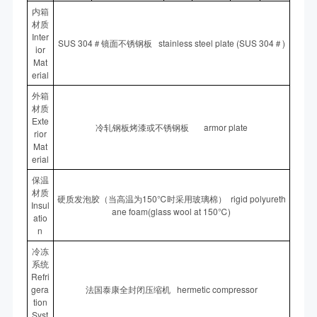
内箱
材质
Inter
SUS 304＃镜面不锈钢板 stainless steel plate (SUS 304＃)
ior
Mat
erial
外箱
材质
Exte
冷轧钢板烤漆或不锈钢板 armor plate
rior
Mat
erial
保温
材质
硬质发泡胶（当高温为150℃时采用玻璃棉） rigid polyureth
Insul
ane foam(glass wool at 150℃)
atio
n
冷冻
系统
Refri
gera
法国泰康全封闭压缩机 hermetic compressor
tion
Syst