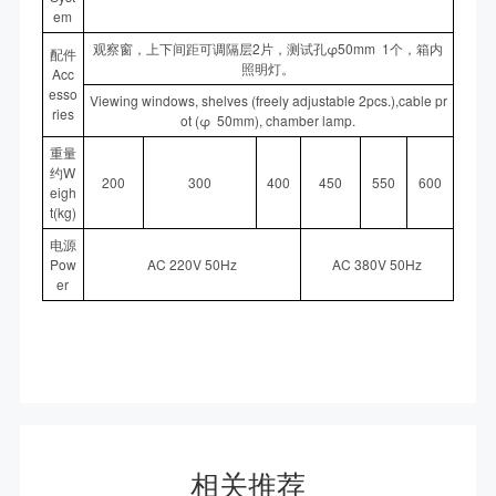
em
观察窗，上下间距可调隔层2片，测试孔φ50mm 1个，箱内
配件
照明灯。
Acc
esso
Viewing windows, shelves (freely adjustable 2pcs.),cable pr
ries
ot (φ 50mm), chamber lamp.
重量
约W
200
300
400
450
550
600
eigh
t(kg)
电源
Pow
AC 220V 50Hz
AC 380V 50Hz
er
相关推荐