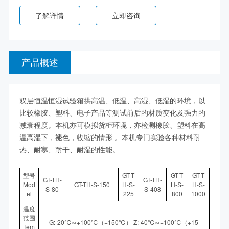
了解详情
立即咨询
产品概述
双层恒温恒湿试验箱拱高温、低温、高湿、低湿的环境，以
比较橡胶、塑料、电子产品等测试前后的材质变化及强力的
减衰程度。本机亦可模拟货柜环境，亦检测橡胶、塑料在高
温高湿下，褪色，收缩的情形 。本机专门实验各种材料耐
热、耐寒、耐干、耐湿的性能。
型号
GT-T
GT-T
GT-T
GT-TH-
GT-TH-
Mod
GT-TH-S-150
H-S-
H-S-
H-S-
S-80
S-408
el
225
800
1000
温度
范围
G:-20℃∽+100℃（+150℃） Z:-40℃∽+100℃（+15
Tem