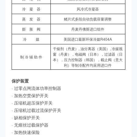
冷 凝 器
风冷式冷凝器
蒸 发 器
鳍片式多段自动负载容量调整
膨 胀 阀
丹麦丹佛斯进口组件
冷 媒
美国进口最新环保冷媒R404A
干燥剂（丹麦）, 油分离器（美国）, 冷媒视
窗（丹麦），电磁阀（日本），过滤器（日
制 冷 辅 助 件
本），压力控制器（韩国），截止阀（意大
利）等制冷配件均采用进口件
保护装置
· 过零点闸流体功率控制器
· 加热空焚保护开关
· 压缩机超压保护开关
· 压缩机过载过流保护开关
· 缺相保护开关
· 无熔丝过载保护器
· 加热快速保险