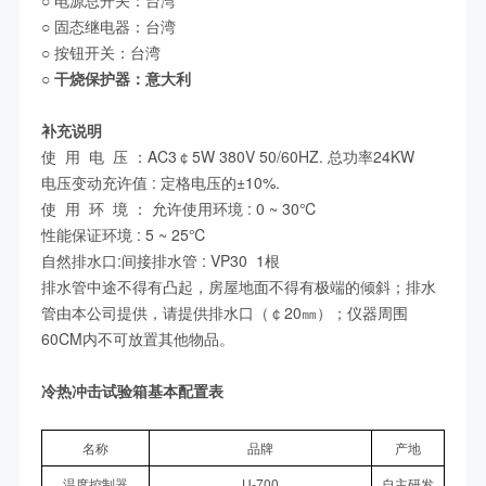
○
电源总开关：台湾
○
固态继电器：台湾
○ 按钮开关：台湾
○
干烧保护器：意大利
补充说明
使 用 电 压 ：AC3￠5W 380V 50/60HZ. 总功率24KW
电压变动充许值 : 定格电压的±10%.
使 用 环 境 ： 允许使用环境 : 0 ~ 30℃
性能保证环境 : 5 ~ 25℃
自然排水口:间接排水管 : VP30 1根
排水管中途不得有凸起，房屋地面不得有极端的倾斜；排水
管由本公司提供，请提供排水口（￠20㎜）；仪器周围
60CM内不可放置其他物品。
冷热冲击试验箱基本配置表
名称
品牌
产地
温度控制器
U-700
自主研发