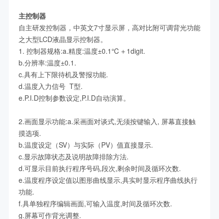
主控制器
自主研发控制器，中英文7寸显示屏，高对比附可调背光功能
之大型LCD液晶显示控制器。
1. 控制器规格:a.精度:温度±0.1℃＋1digit.
b.分辨率:温度±0.1.
c.具有上下限待机及警报功能.
d.温度入力信号 T型.
e.P.I.D控制参数设定,P.I.D自动演算。
2.画面显示功能:a.采画面对谈式,无须按键输入, 屏幕直接触
摸选项.
b.温度设定（SV）与实际（PV）值直接显示.
c.显示故障状态及说明故障排除方法.
d.可显示目前执行程序号码,段次,剩余时间及循环次数.
e.温度程序设定值以图形曲线显示,具实时显示程序曲线执行
功能.
f.具单独程序编辑画面,可输入温度,时间及循环次数.
g.屏幕可作背光调整.