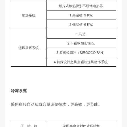
鳍片式散热管形不锈钢电热器.
加热系统
1.高温槽 9 KW.
2.低温槽 6 KW.
1.马达.
2.不锈钢加长轴心.
运风循环系统
3.多翼式扇叶（SIROCCO FAN）
4.特殊设计之风扇强制送风循环系统.
冷冻系统
采用多段自动负载容量调整技术，更高效，更节能。
压 缩 机
法国泰康全封闭式压缩机