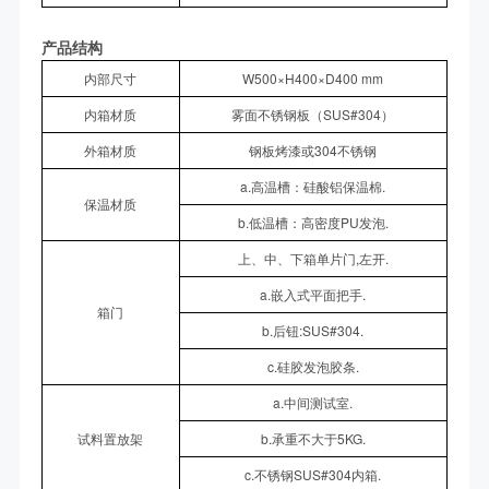
产品结构
内部尺寸
W500×H400×D400 mm
内箱材质
雾面不锈钢板（SUS#304）
外箱材质
钢板烤漆或304不锈钢
a.高温槽：硅酸铝保温棉.
保温材质
b.低温槽：高密度PU发泡.
上、中、下箱单片门,左开.
a.嵌入式平面把手.
箱门
b.后钮:SUS#304.
c.硅胶发泡胶条.
a.中间测试室.
试料置放架
b.承重不大于5KG.
c.不锈钢SUS#304内箱.