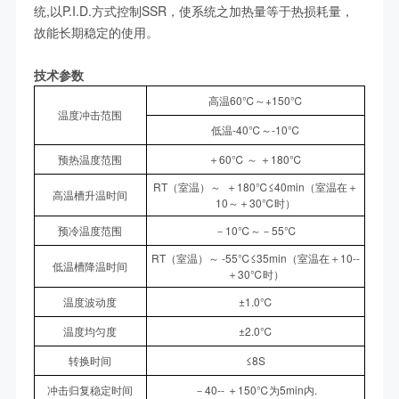
统,以P.I.D.方式控制SSR，使系统之加热量等于热损耗量，
故能长期稳定的使用。
技术参数
高温60℃～+150℃
温度冲击范围
低温-40℃～-10℃
预热温度范围
＋60℃ ～ ＋180℃
RT（室温）～ ＋180℃≤40min（室温在＋
高温槽升温时间
10～＋30℃时）
预冷温度范围
－10℃～－55℃
RT（室温）～ -55℃≤35min（室温在＋10--
低温槽降温时间
＋30℃时）
温度波动度
±1.0℃
温度均匀度
±2.0℃
转换时间
≤8S
冲击归复稳定时间
－40-- ＋150℃为5min内.