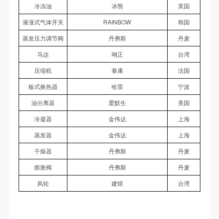
冷冻油
冰熊
英国
液涨式气体开关
RAINBOW
韩国
蒸发压力调节阀
丹弗斯
丹麦
马达
翊正
台湾
压缩机
泰康
法国
板式换热器
哈雷
宁波
油分离器
爱默生
美国
冷凝器
金伟达
上海
蒸发器
金伟达
上海
干燥器
丹弗斯
丹麦
膨胀阀
丹弗斯
丹麦
风轮
建煜
台湾