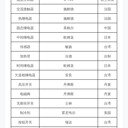
交流接触器
施耐德
法国
热继电器
施耐德
法国
固态继电器
美格尔
中国
中间继电器
欧姆龙
日本
传感器
敏扬
台湾
加热管
台德
台制
时间继电器
欧姆龙
日本
欠逆相继电器
安良
台湾
高压开关
丹弗斯
丹麦
电磁阀
丹弗斯
丹麦
无熔丝开关
士林
台湾
制冷剂
霍尼韦尔
美国
按钮开关
瑞达
台湾