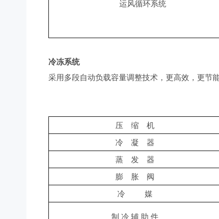
运风循环系统
冷冻系统
采用多段自动负载容量调整技术，更高效，更节
压 缩 机
冷 凝 器
蒸 发 器
膨 胀 阀
冷 媒
制 冷 辅 助 件