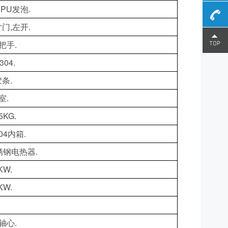
PU发泡.
门,左开.
180-
把手.
304.
0289-
条.
5812
室.
KG.
04内箱.
钢电热器.
KW.
KW.
轴心.