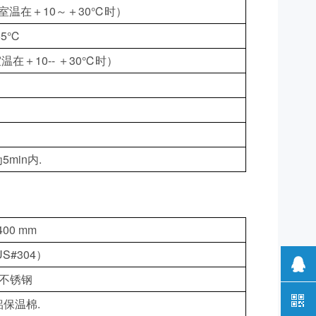
n（室温在＋10～＋30℃时）
55℃
室温在＋10-- ＋30℃时）
5min内.
400 mm
S#304）
4不锈钢
铝保温棉.