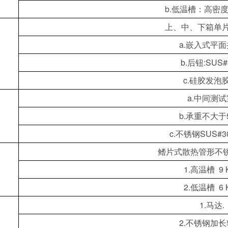
b.低温槽：高密度
上、中、下箱单片
a.嵌入式平面
b.后钮:SUS#
c.硅胶发泡胶
a.中间测试
b.承重不大于5
c.不锈钢SUS#3
鳍片式散热管形不锈
1.高温槽 9 
2.低温槽 6 
1.马达.
2.不锈钢加长