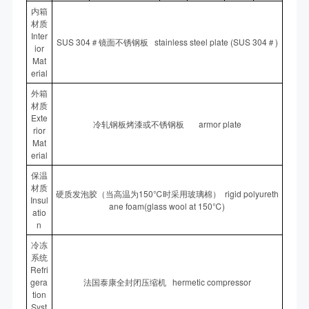
内箱
材质
Inter
SUS 304＃镜面不锈钢板 stainless steel plate (SUS 304＃)
ior
Mat
erial
外箱
材质
Exte
冷轧钢板烤漆或不锈钢板 armor plate
rior
Mat
erial
保温
材质
硬质发泡胶（当高温为150℃时采用玻璃棉） rigid polyureth
Insul
ane foam(glass wool at 150℃)
atio
n
冷冻
系统
Refri
gera
法国泰康全封闭压缩机 hermetic compressor
tion
Syst