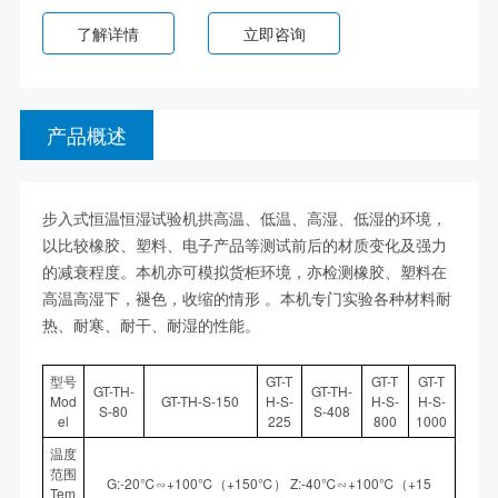
了解详情
立即咨询
产品概述
步入式恒温恒湿试验机拱高温、低温、高湿、低湿的环境，
以比较橡胶、塑料、电子产品等测试前后的材质变化及强力
的减衰程度。本机亦可模拟货柜环境，亦检测橡胶、塑料在
高温高湿下，褪色，收缩的情形 。本机专门实验各种材料耐
热、耐寒、耐干、耐湿的性能。
型号
GT-T
GT-T
GT-T
GT-TH-
GT-TH-
Mod
GT-TH-S-150
H-S-
H-S-
H-S-
S-80
S-408
el
225
800
1000
温度
范围
G:-20℃∽+100℃（+150℃） Z:-40℃∽+100℃（+15
Tem