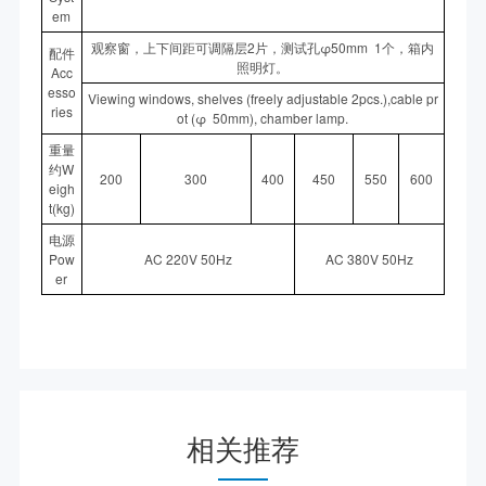
em
观察窗，上下间距可调隔层2片，测试孔φ50mm 1个，箱内
配件
照明灯。
Acc
esso
Viewing windows, shelves (freely adjustable 2pcs.),cable pr
ries
ot (φ 50mm), chamber lamp.
重量
约W
200
300
400
450
550
600
eigh
t(kg)
电源
Pow
AC 220V 50Hz
AC 380V 50Hz
er
相关推荐