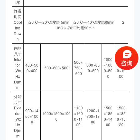
Up
降温
时间
Cool
+20℃∽-20℃约需45min +20℃∽-40℃约需60min +2
ing
0℃∽-70℃约需90min
Dow
n
内箱
尺寸
Inter
1000
1000
500×
ior
400×50
600×85
×100
×100
500×600×500
750×
(Wx
0×400
0×800
0×80
0×10
600
Hx
0
00
D)m
m
外箱
尺寸
Exte
1100
1500
1500
900×14
1200×1
rior
1000×1500×100
×160
×185
×185
50×100
700×13
(Wx
0
0×11
0×14
0×15
0
00
Hx
00
00
20
D)m
m