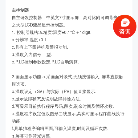
主控制器
自主研发控制器，中英文7寸显示屏，高对比附可调背光功能
之大型LCD液晶显示控制器。
1. 控制器规格:a.精度:温度±0.1℃＋1digit.
b.分辨率:温度±0.1.
c.具有上下限待机及警报功能.
d.温度入力信号 T型.
e.P.I.D控制参数设定,P.I.D自动演算。
2.画面显示功能:a.采画面对谈式,无须按键输入, 屏幕直接触
摸选项.
b.温度设定（SV）与实际（PV）值直接显示.
c.显示故障状态及说明故障排除方法.
d.可显示目前执行程序号码,段次,剩余时间及循环次数.
e.温度程序设定值以图形曲线显示,具实时显示程序曲线执行
功能.
f.具单独程序编辑画面,可输入温度,时间及循环次数.
g.屏幕可作背光调整.