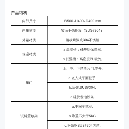
产品结构
内部尺寸
W500×H400×D400 mm
内箱材质
雾面不锈钢板（SUS#304）
外箱材质
钢板烤漆或304不锈钢
a.高温槽：硅酸铝保温棉.
保温材质
b.低温槽：高密度PU发泡.
上、中、下箱单片门,左开.
a.嵌入式平面把手.
箱门
b.后钮:SUS#304.
c.硅胶发泡胶条.
a.中间测试室.
试料置放架
b.承重不大于5KG.
c.不锈钢SUS#304内箱.