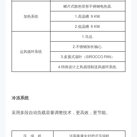
鳍片式散热管形不锈钢电热器.
加热系统
1.高温槽 9 KW.
2.低温槽 6 KW.
1.马达.
2.不锈钢加长轴心.
运风循环系统
3.多翼式扇叶（SIROCCO FAN）
4.特殊设计之风扇强制送风循环系统.
冷冻系统
采用多段自动负载容量调整技术，更高效，更节能。
压 缩 机
法国泰康全封闭式压缩机