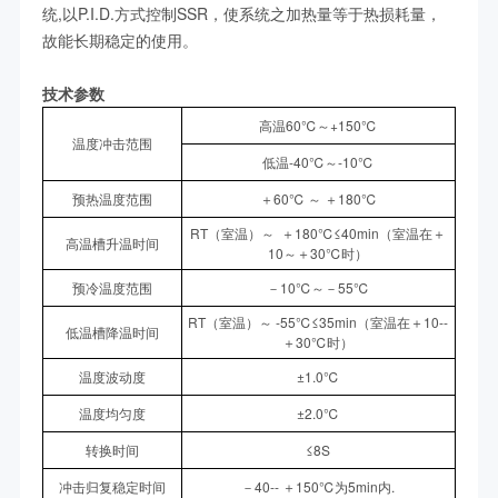
统,以P.I.D.方式控制SSR，使系统之加热量等于热损耗量，
故能长期稳定的使用。
技术参数
高温60℃～+150℃
温度冲击范围
低温-40℃～-10℃
预热温度范围
＋60℃ ～ ＋180℃
RT（室温）～ ＋180℃≤40min（室温在＋
高温槽升温时间
10～＋30℃时）
预冷温度范围
－10℃～－55℃
RT（室温）～ -55℃≤35min（室温在＋10--
低温槽降温时间
＋30℃时）
温度波动度
±1.0℃
温度均匀度
±2.0℃
转换时间
≤8S
冲击归复稳定时间
－40-- ＋150℃为5min内.