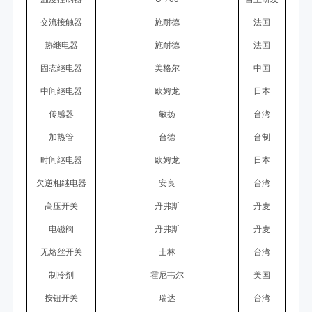
交流接触器
施耐德
法国
热继电器
施耐德
法国
固态继电器
美格尔
中国
中间继电器
欧姆龙
日本
传感器
敏扬
台湾
加热管
台德
台制
时间继电器
欧姆龙
日本
欠逆相继电器
安良
台湾
高压开关
丹弗斯
丹麦
电磁阀
丹弗斯
丹麦
无熔丝开关
士林
台湾
制冷剂
霍尼韦尔
美国
按钮开关
瑞达
台湾