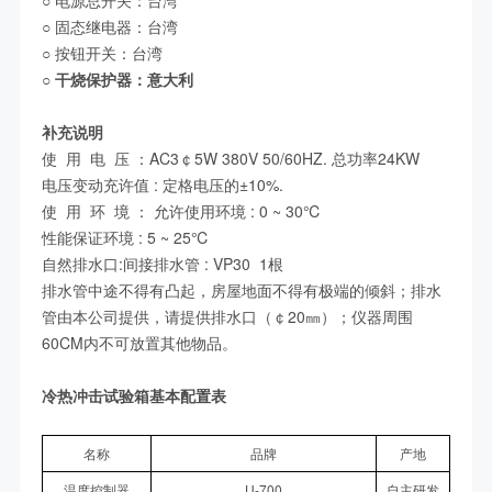
○
电源总开关：台湾
○
固态继电器：台湾
○ 按钮开关：台湾
○
干烧保护器：意大利
补充说明
使 用 电 压 ：AC3￠5W 380V 50/60HZ. 总功率24KW
电压变动充许值 : 定格电压的±10%.
使 用 环 境 ： 允许使用环境 : 0 ~ 30℃
性能保证环境 : 5 ~ 25℃
自然排水口:间接排水管 : VP30 1根
排水管中途不得有凸起，房屋地面不得有极端的倾斜；排水
管由本公司提供，请提供排水口（￠20㎜）；仪器周围
60CM内不可放置其他物品。
冷热冲击试验箱基本配置表
名称
品牌
产地
温度控制器
U-700
自主研发