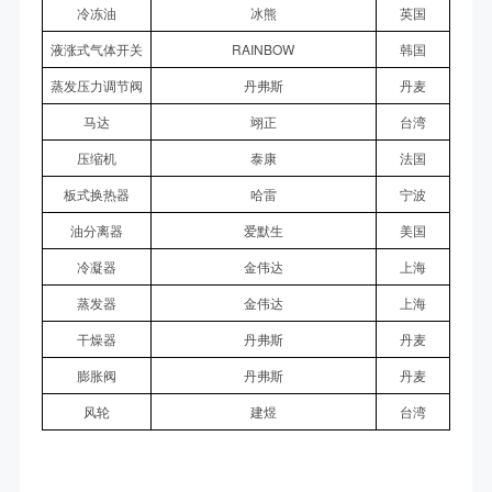
冷冻油
冰熊
英国
液涨式气体开关
RAINBOW
韩国
蒸发压力调节阀
丹弗斯
丹麦
马达
翊正
台湾
压缩机
泰康
法国
板式换热器
哈雷
宁波
油分离器
爱默生
美国
冷凝器
金伟达
上海
蒸发器
金伟达
上海
干燥器
丹弗斯
丹麦
膨胀阀
丹弗斯
丹麦
风轮
建煜
台湾