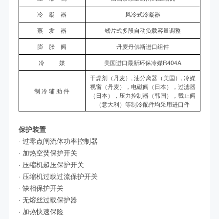
冷 凝 器
风冷式冷凝器
蒸 发 器
鳍片式多段自动负载容量调整
膨 胀 阀
丹麦丹佛斯进口组件
冷 媒
美国进口最新环保冷媒R404A
干燥剂（丹麦）, 油分离器（美国）, 冷媒
视窗（丹麦），电磁阀（日本），过滤器
制 冷 辅 助 件
（日本），压力控制器（韩国），截止阀
（意大利）等制冷配件均采用进口件
保护装置
· 过零点闸流体功率控制器
· 加热空焚保护开关
· 压缩机超压保护开关
· 压缩机过载过流保护开关
· 缺相保护开关
· 无熔丝过载保护器
· 加热快速保险